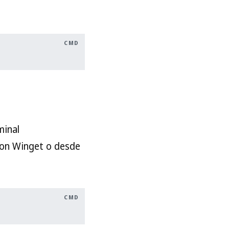
CMD
minal
 con Winget o desde
CMD