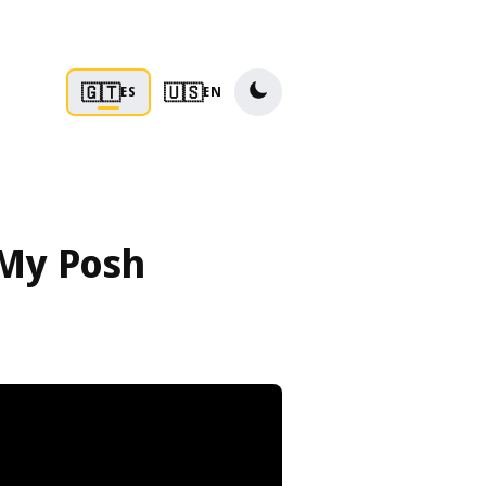
🇬🇹
🇺🇸
ES
EN
 My Posh