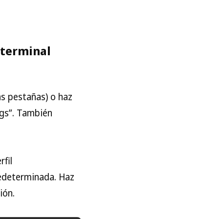
 terminal
as pestañas) o haz
ings”. También
fil
redeterminada. Haz
ión.