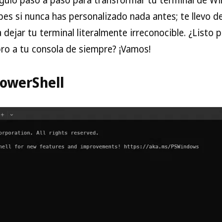
es si nunca has personalizado nada antes; te llevo de
dejar tu terminal literalmente irreconocible. ¿Listo p
pro a tu consola de siempre? ¡Vamos!
PowerShell