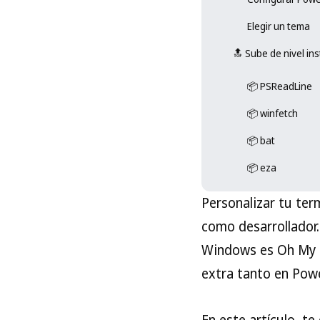
Elegir un tema
🔝 Sube de nivel in
📦 PSReadLine
📦 winfetch
📦 bat
📦 eza
Personalizar tu te
como desarrollador.
Windows es Oh My P
extra tanto en Pow
En este artículo, t